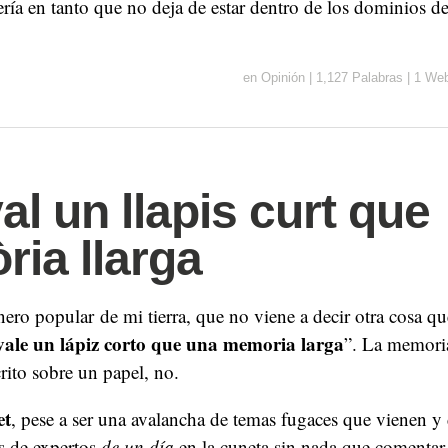
ería en tanto que no deja de estar dentro de los dominios 
en
Opinión
|
1,127 Palabras
|
1 We
al un llapis curt que
ia llarga
anero popular de mi tierra, que no viene a decir otra cosa q
ale un lápiz corto que una memoria larga
”. La memoria
rito sobre un papel, no.
et
, pese a ser una avalancha de temas fugaces que vienen y
s de expertos
de un día
en la cuneta sin nada que comentar 