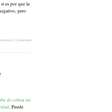
si es por que la
negativo, pero
nciones
|
Comentario
e
be de cobrar un
cidad
. Puede