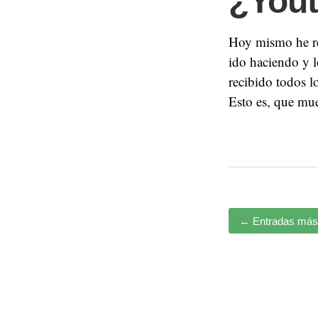
¿You
Hoy mismo he re
ido haciendo y l
recibido todos 
Esto es, que mu
←
Entradas más 