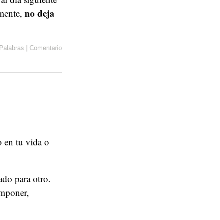
no deja
amente,
Palabras
|
Comentario
 en tu vida o
ado para otro.
omponer,