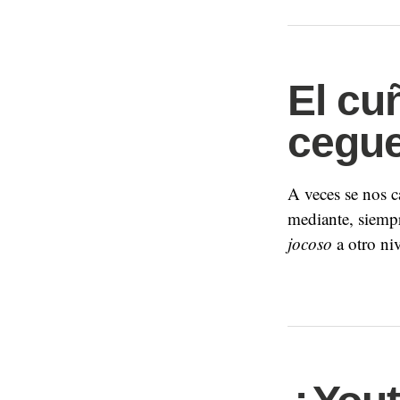
El cu
cegu
A veces se nos c
mediante, siempr
jocoso
a otro ni