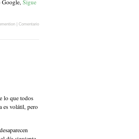
de Google,
Sigue
bmention
|
Comentario
ue lo que todos
 es volátil, pero
 desaparecen
al día siguiente