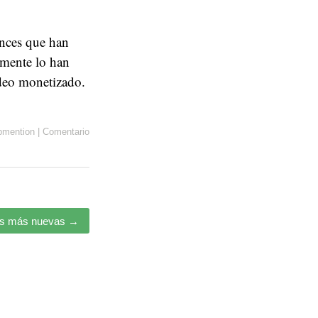
nces que han
emente lo han
deo monetizado.
bmention
|
Comentario
as más nuevas
→