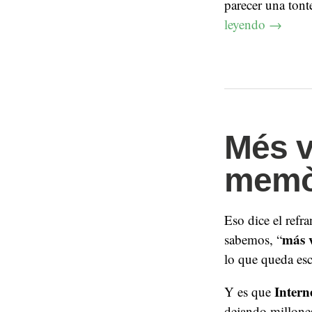
parecer una tont
leyendo
→
Més v
memòr
Eso dice el refr
más v
sabemos, “
lo que queda esc
Intern
Y es que
dejando millone