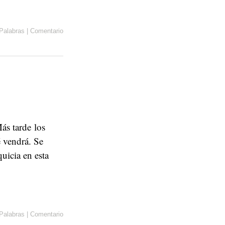
Palabras
|
Comentario
ás tarde los
 vendrá. Se
quicia en esta
Palabras
|
Comentario