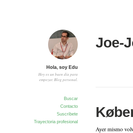
Joe-J
Hola, soy Edu
Hoy es un buen día para
empezar. Blog personal.
Buscar
Contacto
Købe
Suscríbete
Trayectoria profesional
Ayer mismo volv