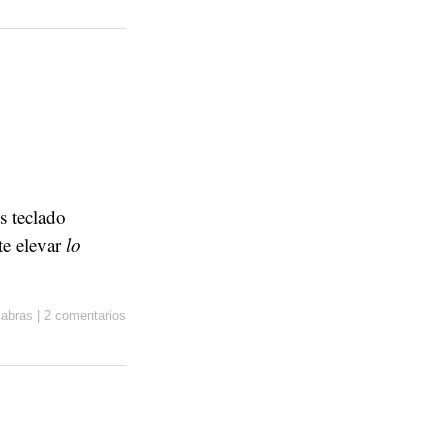
s teclado
te elevar
lo
labras
|
2 comentarios