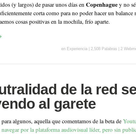
Copenhague
tidos (y largos) de pasar unos días en
y no sé 
suficientemente corta como para no poder hacer un balance 
aemos cosas positivas en la mochila, frío aparte.
→
en
Experiencia
|
2,508 Palabras
|
2 Webme
utralidad de la red s
yendo al garete
a para algunos, aquella que comentamos de la beta de
Youtu
 navegar por la plataforma audiovisual líder, pero sin publi