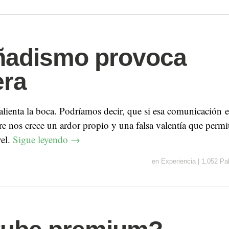
ñadismo provoca
era
alienta la boca. Podríamos decir, que si esa comunicación e
e nos crece un ardor propio y una falsa valentía que permi
vel.
Sigue leyendo
→
en
Experiencia
|
1,052 Pa