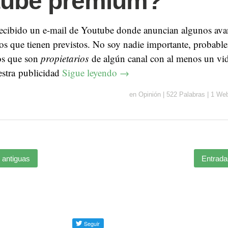
tube premium?
cibido un e-mail de Youtube donde anuncian algunos ava
os que tienen previstos. No soy nadie importante, probabl
los que son
propietarios
de algún canal con al menos un vi
estra publicidad
Sigue leyendo
→
en
Opinión
|
522 Palabras
|
1 We
antiguas
Entrad