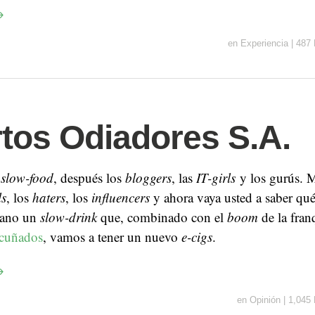
→
en
Experiencia
|
487 
tos Odiadores S.A.
l
slow-food
, después los
bloggers
, las
IT-girls
y los gurús. M
ls
, los
haters
, los
influencers
y ahora vaya usted a saber qué
rano un
slow-drink
que, combinado con el
boom
de la fran
cuñados
, vamos a tener un nuevo
e-cigs
.
→
en
Opinión
|
1,045 