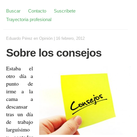
Buscar
Contacto
Suscríbete
Trayectoria profesional
Eduardo Pérez
en
Opinión
|
16 febrero, 2012
Sobre los consejos
Estaba el
otro día a
punto de
irme a la
cama a
descansar
tras un día
de trabajo
larguísimo