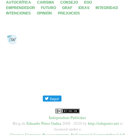
AUTOCRÍTICA
CARISMA
CONSEJO
EGO
EMPRENDEDOR
FUTURO
GRAF
IDEAS
INTEGRIDAD
INTENCIONES
OPINIÓN
PREJUICIOS
Independent Publisher
Blog de
Eduardo Pérez Gadea
2008 - 2020
by
http://eduperez.net
is
licensed under a
Creative Commons Reconocimiento-NoComercial-CompartirIgual 4.0