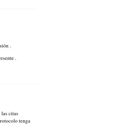
ión .
esente .
las citas
rotocolo tenga