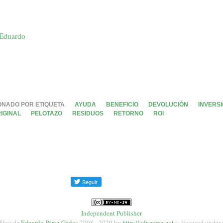
 Eduardo
ONADO POR ETIQUETA
AYUDA
BENEFICIO
DEVOLUCIÓN
INVERS
IGINAL
PELOTAZO
RESIDUOS
RETORNO
ROI
Independent Publisher
Blog de
Eduardo Pérez Gadea
2008 - 2020
by
http://eduperez.net
is licensed under 