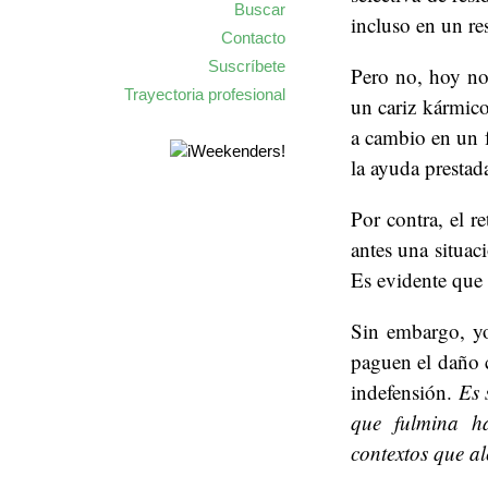
Buscar
incluso en un res
Contacto
Suscríbete
Pero no, hoy no
Trayectoria profesional
un cariz kármico
a cambio en un f
la ayuda prestad
Por contra, el r
antes una situac
Es evidente que 
Sin embargo, yo
paguen el daño c
indefensión.
Es 
que fulmina ha
contextos que a