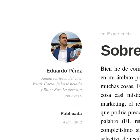
en
Experiencia
Sobre
Bien he de come
Eduardo Pérez
en mi ámbito pr
Amante atípico del Jazz
Vocal. Corro. Bebo té helado
muchas cosas. E
y Bitter Kas. Lo necesito
cosa casi místi
para ayer.
marketing, el r
que podría preo
Publicada
palabro (EL re
4 abril, 2012
complejísimo si
selectiva de re