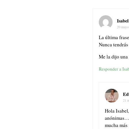
Isabel
20 mayo
La última frase
Nunca tendrás 
Me la dijo una
Responder a Isa
Ed
21 
Hola Isabel,
anónimas… E
mucha más r