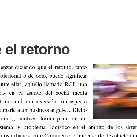
 el retorno
nzar diciendo que el retorno, tanto
ofesional o de ocio, puede significar
ntre ellas, aquello llamado ROI -una
ca-
en el asunto del social media
etorno del una inversión -un aspecto
cuparle a un business angel-… Dicho
torno), también forma parte de un
stema -y problema- logístico en el ámbito de los sist
siduos urbanos; en e-Commerce, el proceso de devolución d