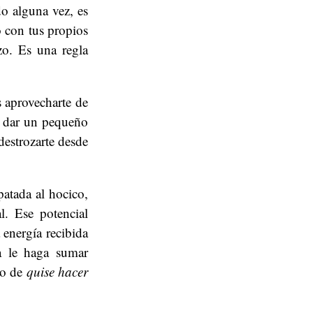
o alguna vez, es
o con tus propios
zo. Es una regla
s aprovecharte de
e dar un pequeño
destrozarte desde
patada al hocico,
. Ese potencial
 energía recibida
a le haga sumar
do de
quise hacer