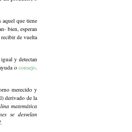
 aquel que tiene
an- bien, esperan
recibir de vuelta
 igual y detectan
r ayuda o
consejo
.
torno merecido y
l) derivado de la
iplina matemática
nes se desvelan
.