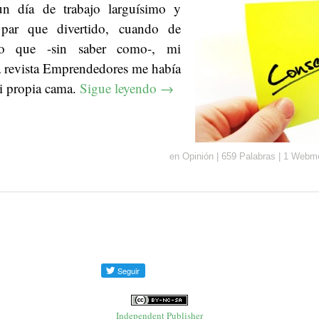
 un día de trabajo larguísimo y
 par que divertido, cuando de
rto que -sin saber como-, mi
la revista Emprendedores me había
i propia cama.
Sigue leyendo
→
en
Opinión
|
659 Palabras
|
1 Webme
Independent Publisher