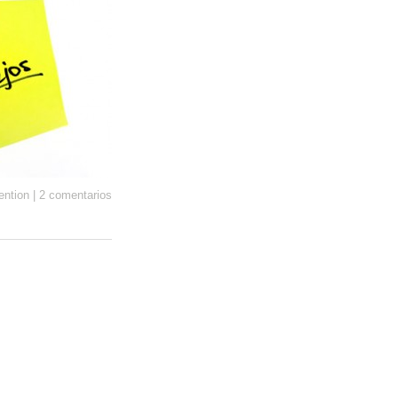
ntion
|
2 comentarios