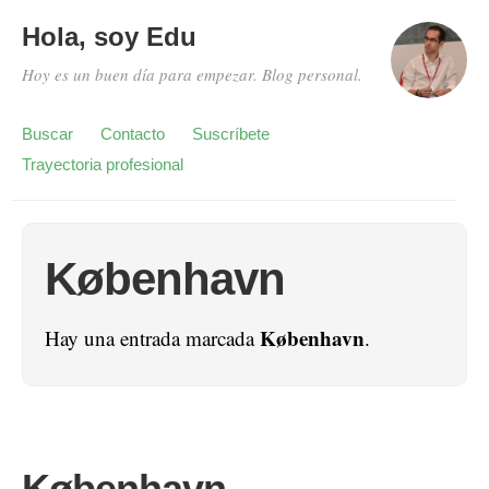
Hola, soy Edu
Hoy es un buen día para empezar. Blog personal.
Buscar
Contacto
Suscríbete
Trayectoria profesional
København
København
Hay una entrada marcada
.
København