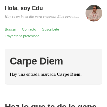
Hola, soy Edu
Hoy es un buen día para empezar. Blog personal.
Buscar
Contacto
Suscríbete
Trayectoria profesional
Carpe Diem
Carpe Diem
Hay una entrada marcada
.
Haz lo que te de la gana