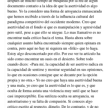
después de mucho tiempo de búsqueda por la red de algún
documento contario a la idea de que la asertividad es algo
bueno. Yo la considero una forma de arrogancia enmascarada
que hemos recibido a través de la influencia cultural del
paradigma competitivo del occidente moderno. Creo que
asertividad en el fondo sí que es manipulación y agresividad
pero sutil, pese a que ello se niegue. Lo mas llamativo es no
encontrar nada crítico hacia el tema. Hasta ahora sobre
cualquier asunto había encontrado siempre quien opinara en
contra, pero aquí no hay ni siquiera un «friki» que lo haga.
Estoy algo desconcertado por ello. Por eso ver tu artículo ha
sido como encontrar un oasis en el desierto. Sobre todo
cuando dices: «Para mí, la capacidad de ser asertivo radica en
la capacidad de sentirse y mostrar seguridad en sus opiniones,
lo que en ocasiones consigue que se decante por la opción
propia y no otra.» Yo no creo que haya una asertividad buena
y una mala, yo creo que la asertividad es lo que es, y que
oculta de forma astuta una violencia muy sutil que se hace
casi imperceptible. Esa sutileza oculta su arrogancia, su
autoritarismo y su falta de compasión. Si conoces algo
crítico escrito al respecto, dímelo. De lo contrario, y de no