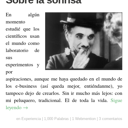
En algún
momento
estudié que los
científicos usan
el mundo como
laboratorio de
sus
experimentos y
por
aspiraciones, aunque me haya quedado en el mundo de
los e-business (así queda mejor, entiéndanme), yo
tampoco dejo de crearlos. Sin ir mucho más lejos: con
mi peluquero, tradicional. El de toda la vida.
Sigue
leyendo
→
en
Experiencia
|
1,000 Palabras
|
1 Webmention
|
3 comentarios