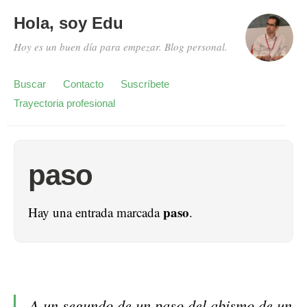
Hola, soy Edu
Hoy es un buen día para empezar. Blog personal.
Buscar
Contacto
Suscríbete
Trayectoria profesional
paso
paso
Hay una entrada marcada
.
A un segundo de un paso del abismo de un