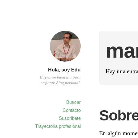
mar
Hola, soy Edu
Hay una entr
Hoy es un buen día para
empezar. Blog personal.
Buscar
Sobre
Contacto
Suscríbete
Trayectoria profesional
En algún moment