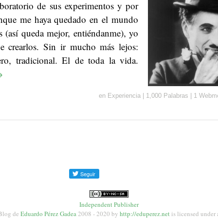
oratorio de sus experimentos y por
aunque me haya quedado en el mundo
ss (así queda mejor, entiéndanme), yo
 crearlos. Sin ir mucho más lejos:
o, tradicional. El de toda la vida.
→
en
Experiencia
|
1,000 Palabras
|
1 Webme
Independent Publisher
Blog de
Eduardo Pérez Gadea
2008 - 2020
by
http://eduperez.net
is licensed under 