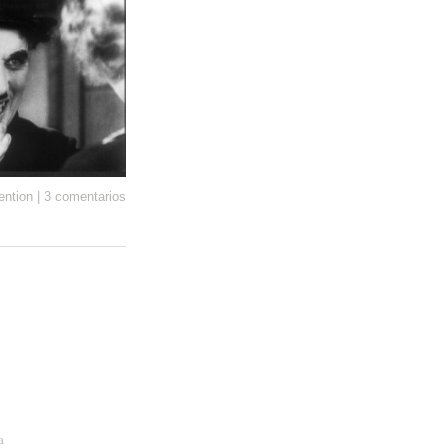
ntion
|
3 comentarios
a